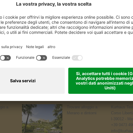
gio a
Trovare alloggio a
Kurhaus Teat
Merano e dintorni
Corso Libert
I-39012 - Me
+39 0473 49
info@kurhaus