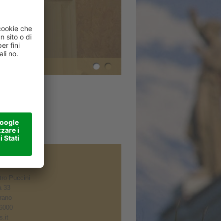
ro Puccini
à 33
rano
6000
.it