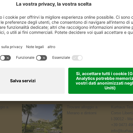
gio a
Trovare alloggio a
Kurhaus Teat
Merano e dintorni
Corso Libert
I-39012 - Me
+39 0473 49
info@kurhaus