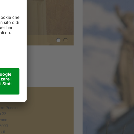
ro Puccini
à 33
rano
6000
.it