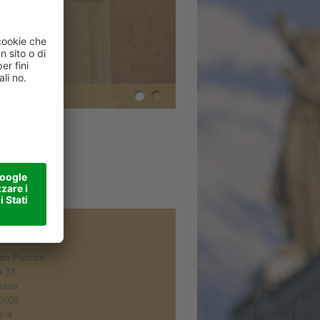
ro Puccini
à 33
rano
6000
.it