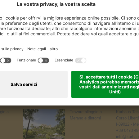
gio a
Trovare alloggio a
Kurhaus Teat
Merano e dintorni
Corso Libert
I-39012 - Me
+39 0473 49
info@kurhaus