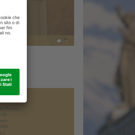
ro Puccini
à 33
rano
6000
.it