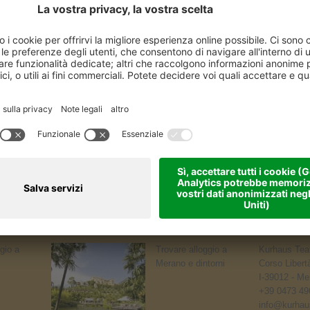
gio a
Trovare alloggio a
Kurhaus Teat
Merano e dintorni
Corso Libert
I-39012 - Me
+39 0473 49
info@kurhaus