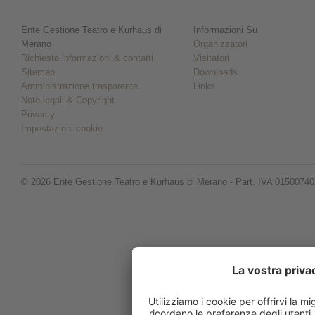
Ente Gestione Teatro e Kurhaus di
Informazioni Su
Merano
Organizzatori
Richiesta informazioni & contatti
Visitatori
Sitemap
Downloads
Amministrazione trasparente
Links
Note legali & Copyright
Privarcy
Impostazioni cookie
© 2026 Ente Gestione Teatro e Kurhaus di Merano - Part. IVA 0150074