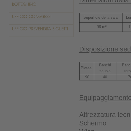
Dimensioni della
Superficie della sala
Lu
96 m²
1
Disposizione sedi
Banchi
Banc
Platea
scuola
rot
90
40
7
Equipaggiamento
Attrezzatura tec
Schermo