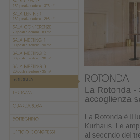
150 posti a sedere - 373 m²
180 posti a sedere - 298 m²
70 posti a sedere - 84 m²
90 posti a sedere - 90 m²
90 posti a sedere - 96 m²
20 posti a sedere - 35 m²
La Rotonda -
accoglienza so
La Rotonda è il 
Kurhaus. Le amp
al secondo dei tre