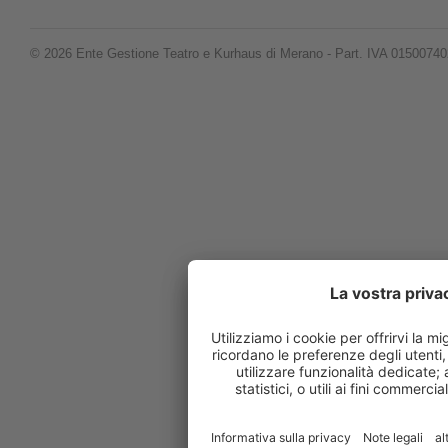
© 2026 Ente Gestione Teatro e Kurhaus di Merano - Part. IVA 0150074