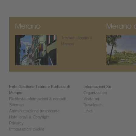
Trovare alloggio a
Merano
Ente Gestione Teatro e Kurhaus di
Informazioni Su
Merano
Organizzatori
Richiesta informazioni & contatti
Visitatori
Sitemap
Downloads
Amministrazione trasparente
Links
Note legali & Copyright
Privarcy
Impostazioni cookie