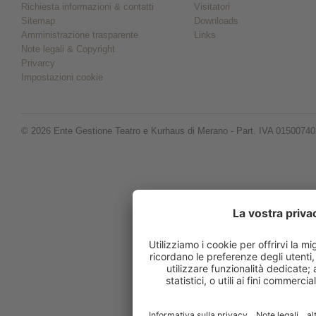
Richiesta informazioni & contatti
Visitatori
Sitemap
Downloads
Amministrazione trasparente
Links
Note legali & Copyright
Privarcy
Impostazioni cookie
© 2026 Ente Gestione Teatro e Kurhaus di Merano - Part. IVA 0150074