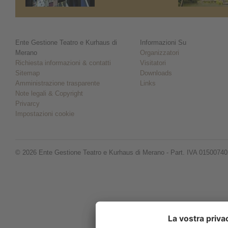
Ente Gestione Teatro e Kurhaus di
Informazioni Su
Merano
Organizzatori
Richiesta informazioni & contatti
Visitatori
Sitemap
Downloads
Amministrazione trasparente
Links
Note legali & Copyright
Privarcy
Impostazioni cookie
© 2026 Ente Gestione Teatro e Kurhaus di Merano - Part. IVA 0150074