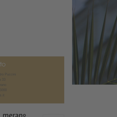
ro Puccini
à 33
rano
6000
.it