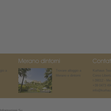
gio a
Trovare alloggio a
Kurhaus Teat
Merano e dintorni
Corso Libert
I-39012 - Me
+39 0473 49
info@kurhaus
Informazioni Su