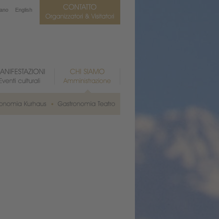
iano
English