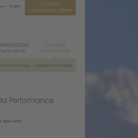
iano
English
 applicabile