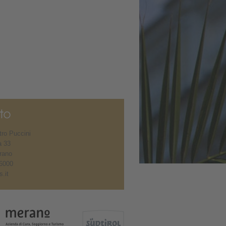
ro Puccini
à 33
rano
6000
.it