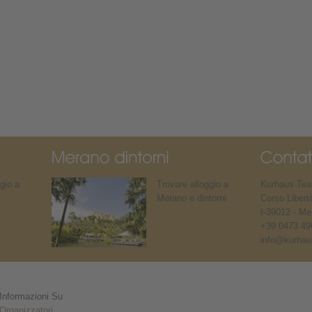
gio a
Trovare alloggio a
Kurhaus Teat
Merano e dintorni
Corso Libert
I-39012 - Me
+39 0473 49
info@kurhaus
Informazioni Su
Organizzatori