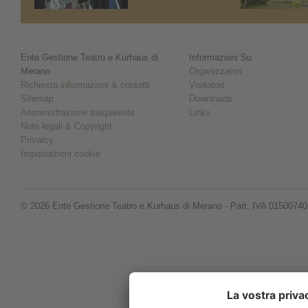
Ente Gestione Teatro e Kurhaus di
Informazioni Su
Merano
Organizzatori
Richiesta informazioni & contatti
Visitatori
Sitemap
Downloads
Amministrazione trasparente
Links
Note legali & Copyright
Privarcy
Impostazioni cookie
© 2026 Ente Gestione Teatro e Kurhaus di Merano - Part. IVA 0150074