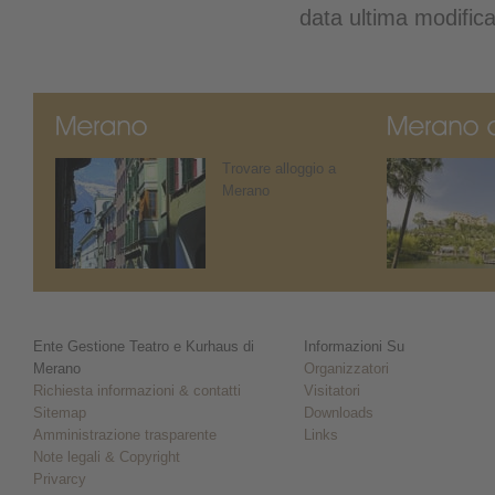
data ultima modific
Trovare alloggio a
Merano
Ente Gestione Teatro e Kurhaus di
Informazioni Su
Merano
Organizzatori
Richiesta informazioni & contatti
Visitatori
Sitemap
Downloads
Amministrazione trasparente
Links
Note legali & Copyright
Privarcy