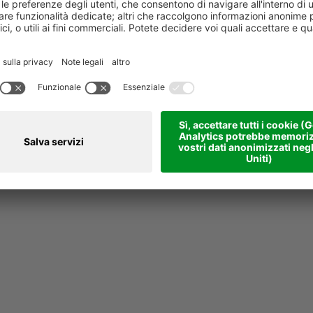
Atti adottati in ottemperanza a provvedimenti della CiVIT in materia di vigilanz
ilievi
Atti di accertamento delle violazioni delle disposizioni di cui al d.lgs. n. 39/201
Procedura per la segnalazione di illeciti
Regolamento Whistleblower
Le segnalazioni riservate possono essere trasmesse attraverso il servizio seg
ata di creazione 27.07.2015
ata ultima modifica 08.07.2025