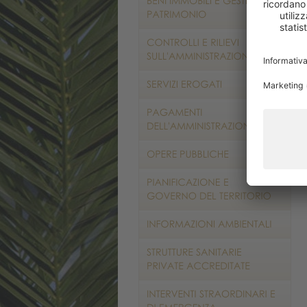
r
d
d