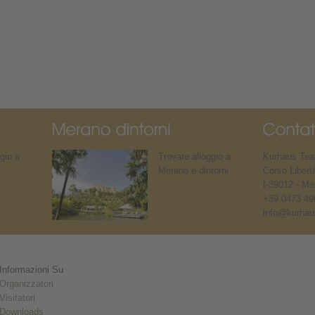
gio a
Trovare alloggio a
Kurhaus Teat
Merano e dintorni
Corso Libert
I-39012 - Me
+39 0473 49
info@kurhaus
Informazioni Su
Organizzatori
Visitatori
Downloads