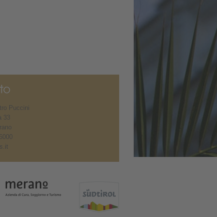
ro Puccini
à 33
rano
6000
.it