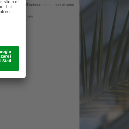
a e controllo nell´anticorruzione: non ci sono
3: non ci sono rilievi
nalazioni