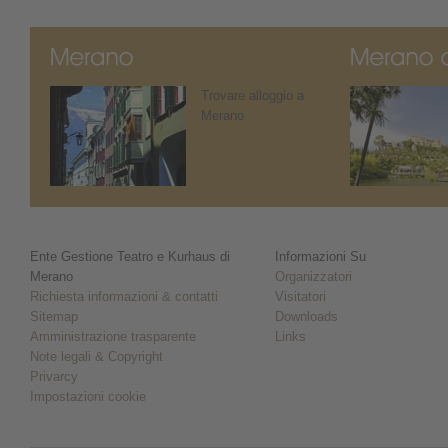
Trovare alloggio a
Merano
Ente Gestione Teatro e Kurhaus di
Informazioni Su
Merano
Organizzatori
Richiesta informazioni & contatti
Visitatori
Sitemap
Downloads
Amministrazione trasparente
Links
Note legali & Copyright
Privarcy
Impostazioni cookie