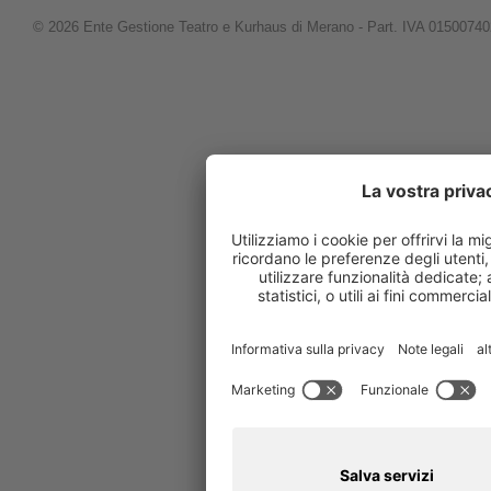
© 2026 Ente Gestione Teatro e Kurhaus di Merano - Part. IVA 0150074