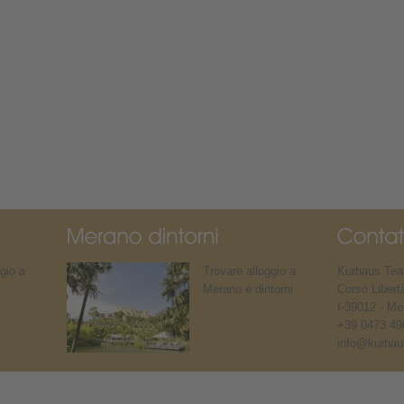
gio a
Trovare alloggio a
Kurhaus Teat
Merano e dintorni
Corso Libert
I-39012 - Me
+39 0473 49
info@kurhaus