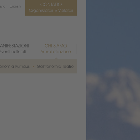
iano
English