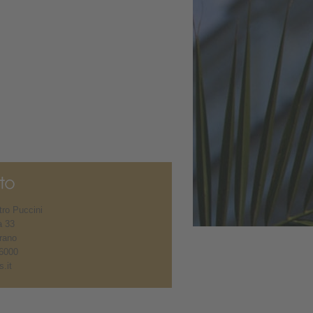
ro Puccini
à 33
rano
6000
.it