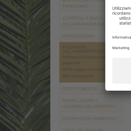
Indicatore di tempestività dei
pagamenti
IBAN e pagamenti informatici
Dati sui pagamenti