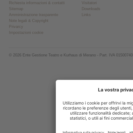
Richiesta informazioni & contatti
Visitatori
Sitemap
Downloads
Amministrazione trasparente
Links
Note legali & Copyright
Privarcy
Impostazioni cookie
© 2026 Ente Gestione Teatro e Kurhaus di Merano - Part. IVA 0150074