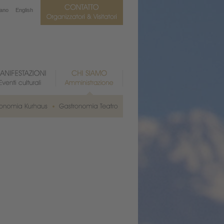
iano
English