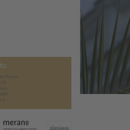
ro Puccini
à 33
rano
6000
.it