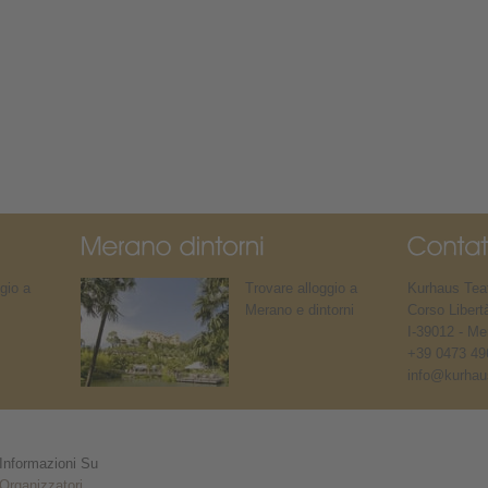
gio a
Trovare alloggio a
Kurhaus Teat
Merano e dintorni
Corso Libert
I-39012 - Me
+39 0473 49
info@kurhaus
Informazioni Su
Organizzatori