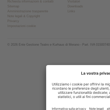
Richiesta informazioni & contatti
Visitatori
Sitemap
Downloads
Amministrazione trasparente
Links
Note legali & Copyright
Privarcy
Impostazioni cookie
© 2026 Ente Gestione Teatro e Kurhaus di Merano - Part. IVA 0150074