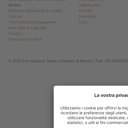
Merano
Organizzatori
Richiesta informazioni & contatti
Visitatori
Sitemap
Downloads
Amministrazione trasparente
Links
Note legali & Copyright
Privarcy
Impostazioni cookie
© 2026 Ente Gestione Teatro e Kurhaus di Merano - Part. IVA 0150074