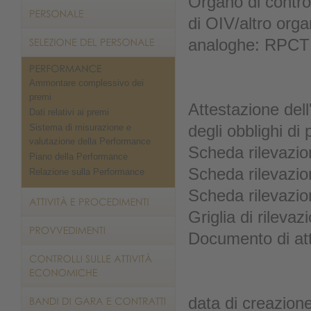
Organo di contro
di OIV/altro org
analoghe: RPCT 
Ammontare complessivo dei
premi
Attestazione dell
Dati relativi ai premi
Sistema di misurazione e
degli obblighi di
valutazione della Performance
Scheda rilevazio
Piano della Performance
Scheda rilevazio
Relazione sulla Performance
Scheda rilevazio
Griglia di rileva
Documento di at
data di creazion