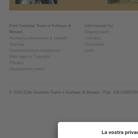
Ente Gestione Teatro e Kurhaus di
Informazioni Su
Merano
Organizzatori
Richiesta informazioni & contatti
Visitatori
Sitemap
Downloads
Amministrazione trasparente
Links
Note legali & Copyright
Privarcy
Impostazioni cookie
© 2026 Ente Gestione Teatro e Kurhaus di Merano - Part. IVA 0150074