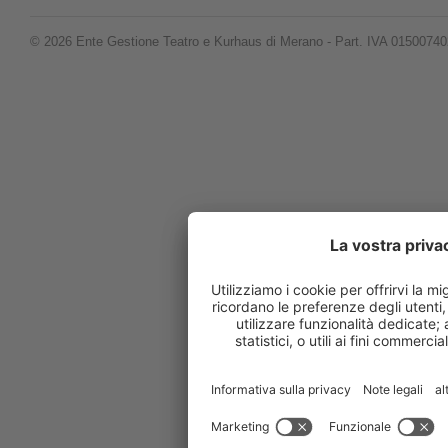
© 2026 Ente Gestione Teatro e Kurhaus di Merano - Part. IVA 0150074