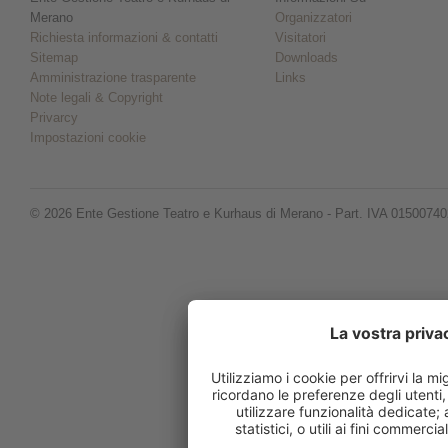
Merano
Organizzatori
Richiesta informazioni & contatti
Visitatori
Sitemap
Downloads
Amministrazione trasparente
Links
Note legali & Copyright
Privarcy
Impostazioni cookie
© 2026 Ente Gestione Teatro e Kurhaus di Merano - Part. IVA 0150074