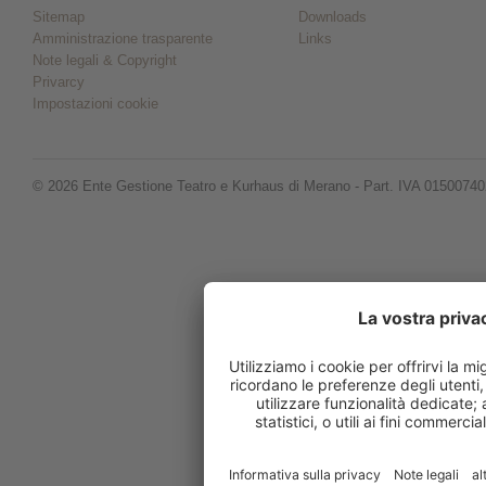
Sitemap
Downloads
Amministrazione trasparente
Links
Note legali & Copyright
Privarcy
Impostazioni cookie
© 2026 Ente Gestione Teatro e Kurhaus di Merano - Part. IVA 0150074