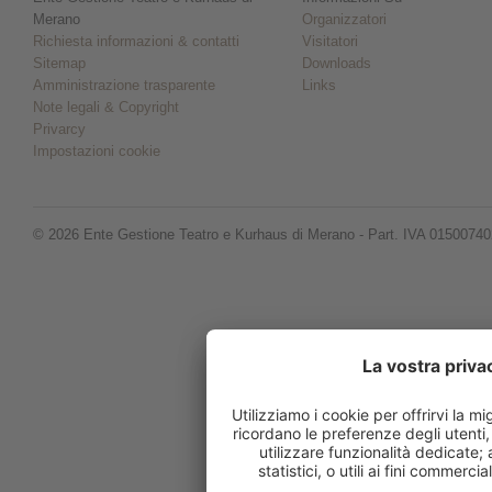
Merano
Organizzatori
Richiesta informazioni & contatti
Visitatori
Sitemap
Downloads
Amministrazione trasparente
Links
Note legali & Copyright
Privarcy
Impostazioni cookie
© 2026 Ente Gestione Teatro e Kurhaus di Merano - Part. IVA 0150074