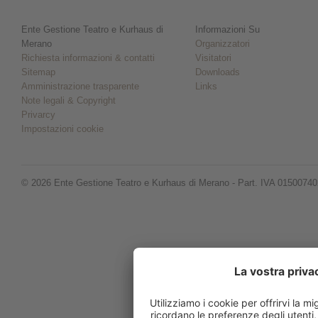
Ente Gestione Teatro e Kurhaus di
Informazioni Su
Merano
Organizzatori
Richiesta informazioni & contatti
Visitatori
Sitemap
Downloads
Amministrazione trasparente
Links
Note legali & Copyright
Privarcy
Impostazioni cookie
© 2026 Ente Gestione Teatro e Kurhaus di Merano - Part. IVA 0150074