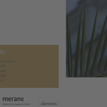
ro Puccini
à 33
rano
6000
.it