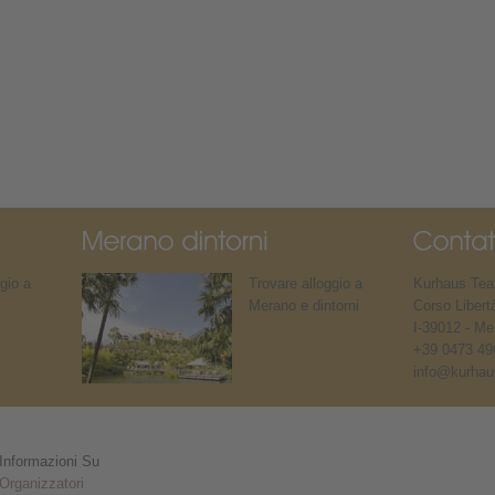
gio a
Trovare alloggio a
Kurhaus Teat
Merano e dintorni
Corso Libert
I-39012 - Me
+39 0473 49
info@kurhaus
Informazioni Su
Organizzatori