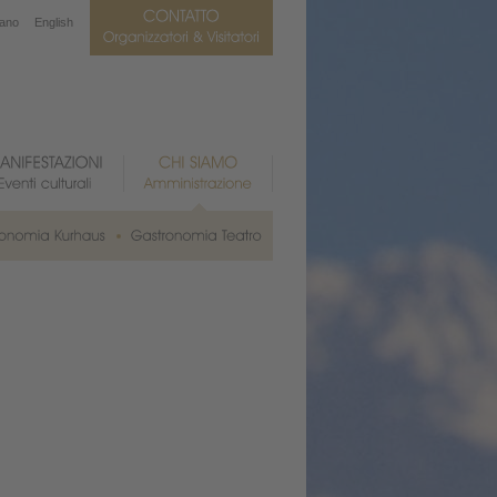
iano
English