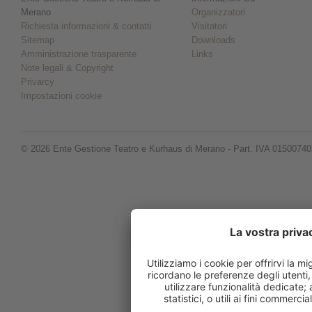
Merano
Organizzatori
Richiesta informazioni & contatti
Visitatori
Sitemap
Downloads
Amministrazione trasparente
Links
Note legali & Copyright
Privarcy
Impostazioni cookie
© 2026 Ente Gestione Teatro e Kurhaus di Merano - Part. IVA 0150074