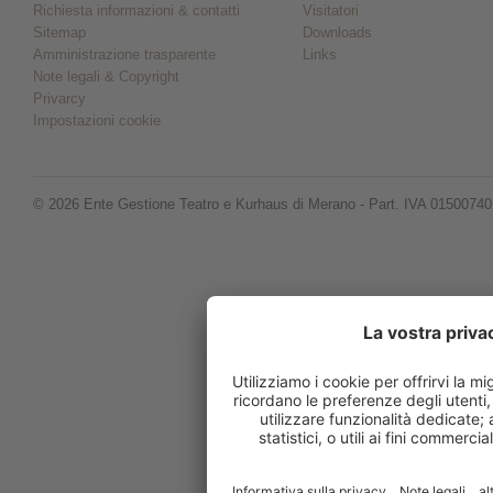
Richiesta informazioni & contatti
Visitatori
Sitemap
Downloads
Amministrazione trasparente
Links
Note legali & Copyright
Privarcy
Impostazioni cookie
© 2026 Ente Gestione Teatro e Kurhaus di Merano - Part. IVA 0150074