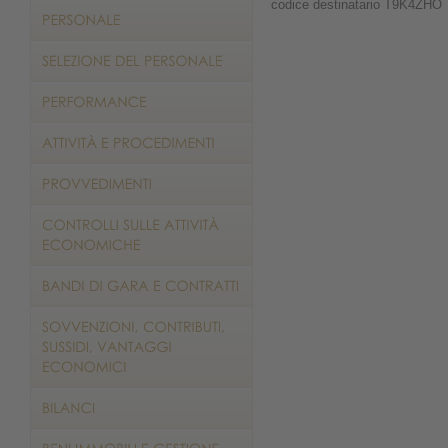
codice destinatario T9K4ZHO