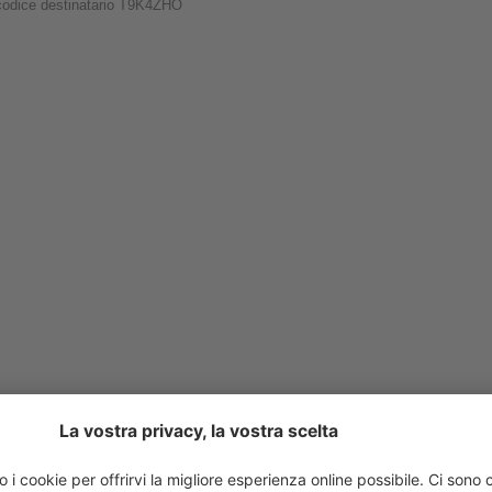
codice destinatario T9K4ZHO