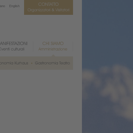
iano
English