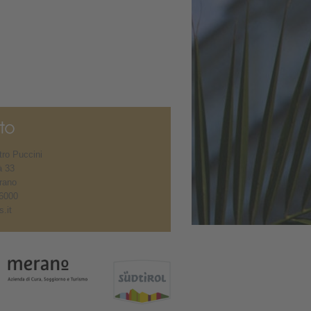
ro Puccini
à 33
rano
6000
.it