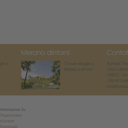
gio a
Trovare alloggio a
Kurhaus Teat
Merano e dintorni
Corso Libert
I-39012 - Me
+39 0473 49
info@kurhaus
Informazioni Su
Organizzatori
Visitatori
Downloads