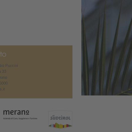
ro Puccini
à 33
rano
6000
.it