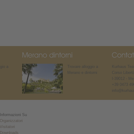
gio a
Trovare alloggio a
Kurhaus Teat
Merano e dintorni
Corso Libert
I-39012 - Me
+39 0473 49
info@kurhaus
Informazioni Su
Organizzatori
Visitatori
Downloads