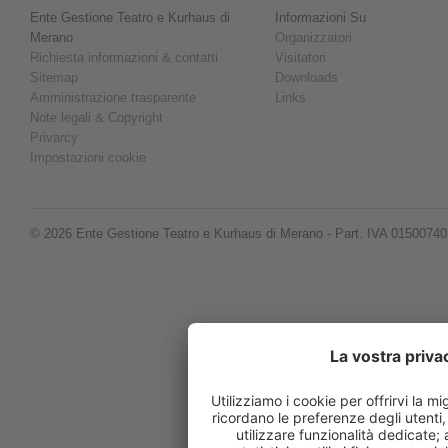
Ente Gestione Teatro e Kurhaus di
Informazioni Su
Merano
Organizzatori
Richiesta informazioni & contatti
Visitatori
Sitemap
Downloads
Amministrazione trasparente
Links
Note legali & Copyright
Privarcy
Impostazioni cookie
© 2026 Ente Gestione Teatro e Kurhaus di Merano - Part. IVA 0150074