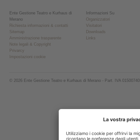
Ente Gestione Teatro e Kurhaus di
Informazioni Su
Merano
Organizzatori
Richiesta informazioni & contatti
Visitatori
Sitemap
Downloads
Amministrazione trasparente
Links
Note legali & Copyright
Privarcy
Impostazioni cookie
© 2026 Ente Gestione Teatro e Kurhaus di Merano - Part. IVA 0150074