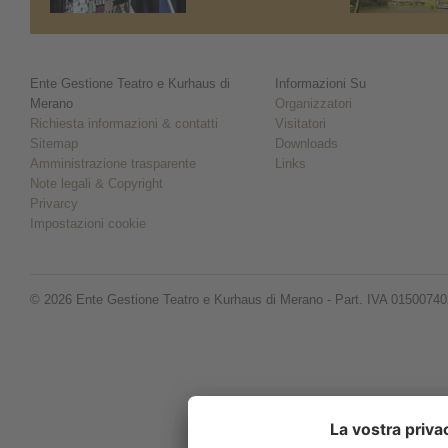
Ente Gestione Teatro e Kurhaus di
Informazioni Su
Merano
Organizzatori
Richiesta informazioni & contatti
Visitatori
Sitemap
Downloads
Amministrazione trasparente
Links
Note legali & Copyright
Privarcy
Impostazioni cookie
© 2026 Ente Gestione Teatro e Kurhaus di Merano - Part. IVA 0150074