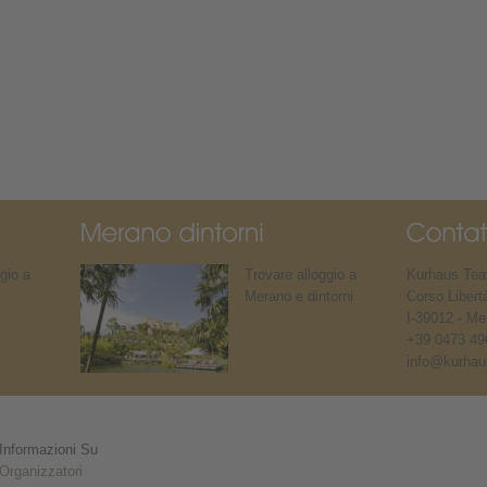
gio a
Trovare alloggio a
Kurhaus Teat
Merano e dintorni
Corso Libert
I-39012 - Me
+39 0473 49
info@kurhaus
Informazioni Su
Organizzatori