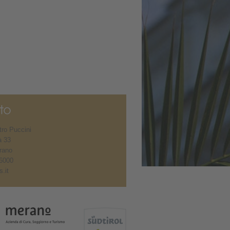
ro Puccini
à 33
rano
6000
.it