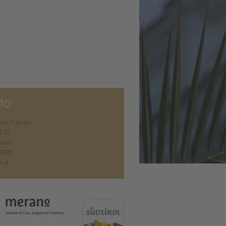
ro Puccini
à 33
rano
6000
.it