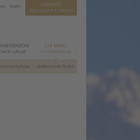
iano
English