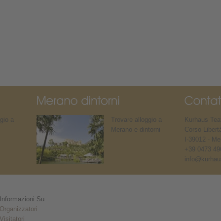
gio a
Trovare alloggio a
Kurhaus Teat
Merano e dintorni
Corso Libert
I-39012 - Me
+39 0473 49
info@kurhaus
Informazioni Su
Organizzatori
Visitatori