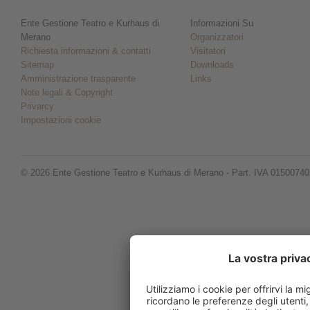
Ente Gestione Teatro e Kurhaus di
Informazioni Su
Merano
Organizzatori
Richiesta informazioni & contatti
Visitatori
Sitemap
Downloads
Amministrazione trasparente
Links
Note legali & Copyright
Privarcy
Impostazioni cookie
© 2026 Ente Gestione Teatro e Kurhaus di Merano - Part. IVA 0150074