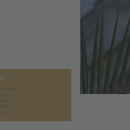
ro Puccini
à 33
rano
6000
.it