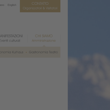
iano
English