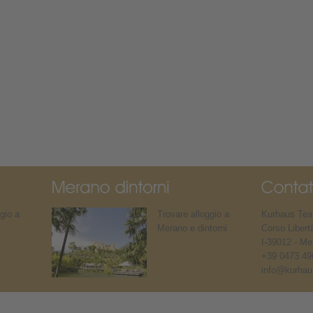
gio a
Trovare alloggio a
Kurhaus Teat
Merano e dintorni
Corso Libert
I-39012 - Me
+39 0473 49
info@kurhaus