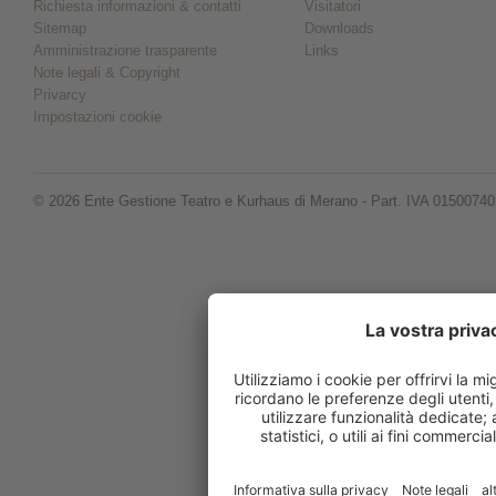
Richiesta informazioni & contatti
Visitatori
Sitemap
Downloads
Amministrazione trasparente
Links
Note legali & Copyright
Privarcy
Impostazioni cookie
© 2026 Ente Gestione Teatro e Kurhaus di Merano - Part. IVA 0150074