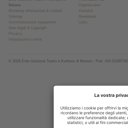
Merano
Organizzatori
Richiesta informazioni & contatti
Visitatori
Sitemap
Downloads
Amministrazione trasparente
Links
Note legali & Copyright
Privarcy
Impostazioni cookie
© 2026 Ente Gestione Teatro e Kurhaus di Merano - Part. IVA 0150074