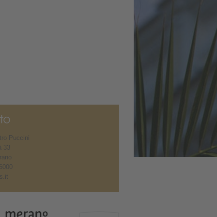
ro Puccini
à 33
rano
6000
.it