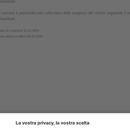
Download.
Il servizio è personalizzato sulla base delle esigenze del cliente seguendo il reg
Download.
ata di creazione 10.12.2020
ata ultima modifica 09.06.2026