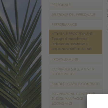
d
d
Tipologie di procedimento
Dichiarazioni sostitutive e
acquisizione d'ufficio dei dati