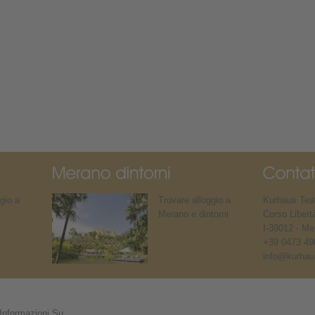
gio a
Trovare alloggio a
Kurhaus Teat
Merano e dintorni
Corso Libert
I-39012 - Me
+39 0473 49
info@kurhaus
Informazioni Su