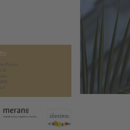
ro Puccini
à 33
rano
6000
.it