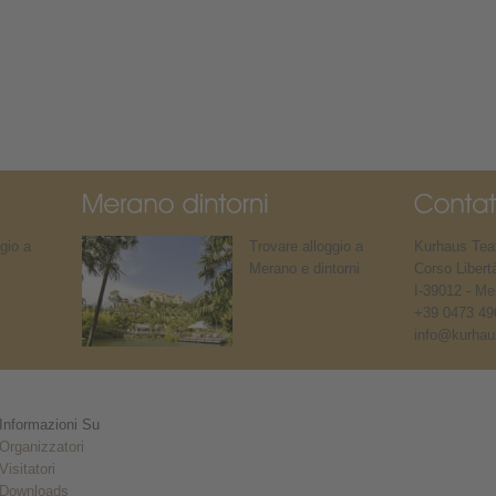
gio a
Trovare alloggio a
Kurhaus Teat
Merano e dintorni
Corso Libert
I-39012 - Me
+39 0473 49
info@kurhaus
Informazioni Su
Organizzatori
Visitatori
Downloads