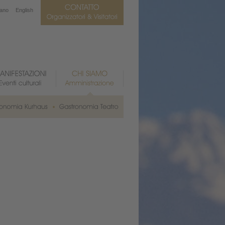
iano
English