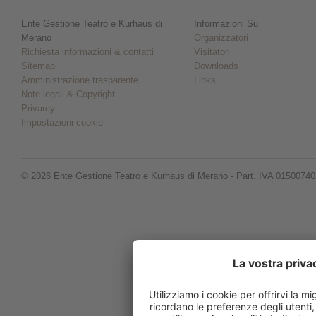
Ente Gestione Teatro e Kurhaus di
Informazioni Su
Merano
Organizzatori
Richiesta informazioni & contatti
Visitatori
Sitemap
Downloads
Amministrazione trasparente
Links
Note legali & Copyright
Privarcy
Impostazioni cookie
© 2026 Ente Gestione Teatro e Kurhaus di Merano - Part. IVA 0150074