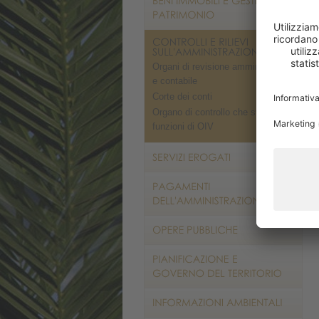
Organi di revisione amministrativa
e contabile
Corte dei conti
Organo di controllo che svolge le
funzioni di OIV