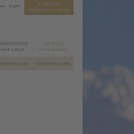
iano
English