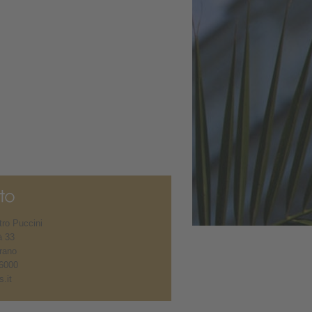
ro Puccini
à 33
rano
6000
.it