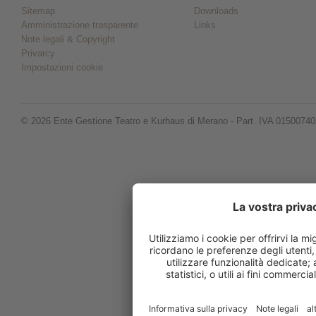
Sitemap
Downloads
Amministrazione trasparente
Links
Note legali & Copyright
Privarcy
Impostazioni cookie
© 2026 Ente Gestione Teatro e Kurhaus di Merano - Part. IVA 0150074