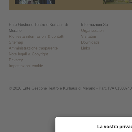
Ente Gestione Teatro e Kurhaus di
Informazioni Su
Merano
Organizzatori
Richiesta informazioni & contatti
Visitatori
Sitemap
Downloads
Amministrazione trasparente
Links
Note legali & Copyright
Privarcy
Impostazioni cookie
© 2026 Ente Gestione Teatro e Kurhaus di Merano - Part. IVA 0150074