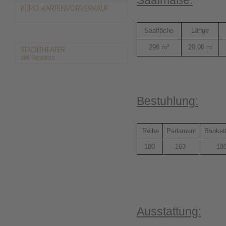
Saalmaße:
Saalfäche
Länge
298 m²
20,00 m
296 Sitzplätze
Bestuhlung:
Reihe
Parlament
Banket
180
163
18
Ausstattung: