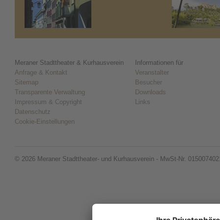
Meraner Stadttheater & Kurhausverein
Informationen für
Anfrage & Kontakt
Veranstalter
Sitemap
Besucher
Transparente Verwaltung
Downloads
Impressum & Copyright
Links
Datenschutz
Cookie-Einstellungen
© 2026 Meraner Stadttheater- und Kurhausverein - MwSt-Nr. 015007402