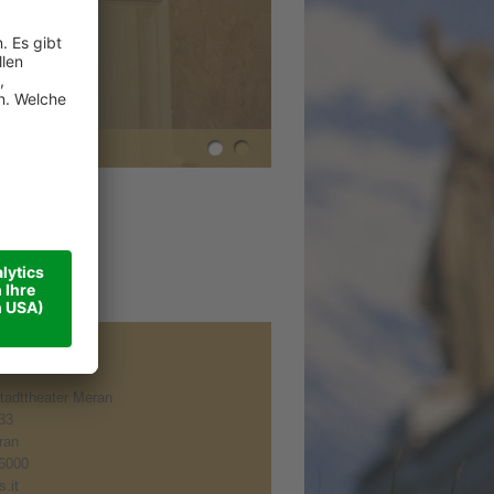
tadttheater Meran
 33
ran
6000
.it