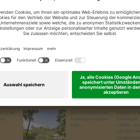
ft in der
Ihre Unterkunft in der
Kurhaus & S
ran
Ferienregion Meraner
Freiheitsstr.
Land
I-39012 - Me
+39 0473 49
info@kurhaus