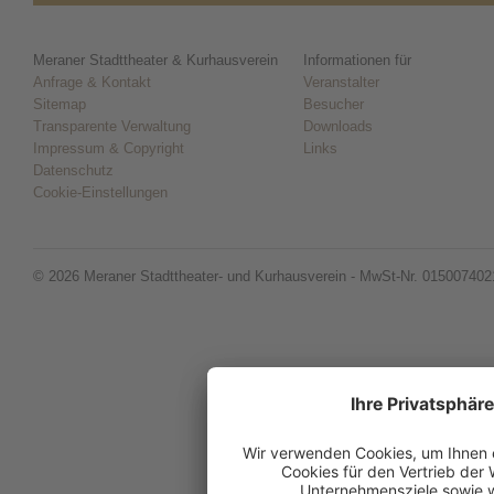
Meraner Stadttheater & Kurhausverein
Informationen für
Anfrage & Kontakt
Veranstalter
Sitemap
Besucher
Transparente Verwaltung
Downloads
Impressum & Copyright
Links
Datenschutz
Cookie-Einstellungen
© 2026 Meraner Stadttheater- und Kurhausverein - MwSt-Nr. 015007402